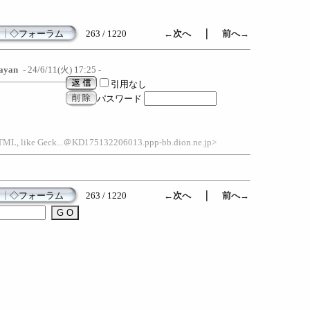
｜
┃
◇フォーラム
263 / 1220
←次へ
前へ→
sayan
- 24/6/11(火) 17:25 -
引用なし
パスワード
HTML, like Geck...＠KD175132206013.ppp-bb.dion.ne.jp>
｜
┃
◇フォーラム
263 / 1220
←次へ
前へ→