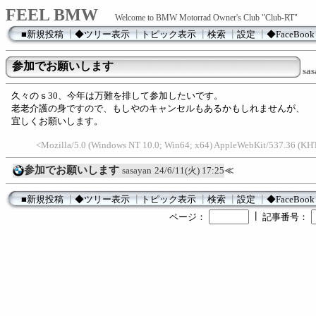
FEEL BMW
Welcome to BMW Motorrad Owner's Club "Club-RT"
■新規投稿
┃
◆ツリー表示
┃
トピック表示
┃
検索
┃
設定
┃
◆FaceBook
参加でお願いします
sa
久々のｓ30、今年は万難を排して参加したいです。
老老介護の身ですので、もしやのキャンセルもあるかもしれませんが、
宜しくお願いします。
<Mozilla/5.0 (Windows NT 10.0; Win64; x64) AppleWebKit/537.36 (K
参加でお願いします
sasayan
24/6/11(火) 17:25
≪
■新規投稿
┃
◆ツリー表示
┃
トピック表示
┃
検索
┃
設定
┃
◆FaceBook
┃
ページ：
記事番号：