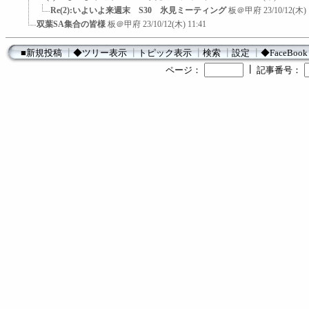
Re(2):いよいよ来週末 S30 氷見ミーティング
板＠甲府
23/10/12(木) 
双葉SA集合の皆様
板＠甲府
23/10/12(木) 11:41
■新規投稿
┃
◆ツリー表示
┃
トピック表示
┃
検索
┃
設定
┃
◆FaceBook
┃
ページ：
記事番号：