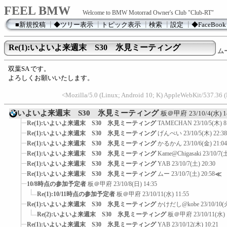
FEEL BMW
Welcome to BMW Motorrad Owner's Club "Club-RT"
■新規投稿
┃
◆ツリー表示
┃
トピック表示
┃
検索
┃
設定
┃
◆FaceBook
Re(1):いよいよ来週末 S30 氷見ミーティング
ム
双葉SA です。
よろしくお願いいたします。
<Mozilla/5.0 (Linux; Android 10; K) AppleWebKit/537.36
いよいよ来週末 S30 氷見ミーティング
板＠甲府
23/10/4(水) 1
Re(1):いよいよ来週末 S30 氷見ミーティング
TAMECHAN
23/10/5(木) 8
Re(1):いよいよ来週末 S30 氷見ミーティング
げんぺい
23/10/5(木) 22:38
Re(1):いよいよ来週末 S30 氷見ミーティング
かるかん
23/10/6(金) 21:04
Re(1):いよいよ来週末 S30 氷見ミーティング
Kame@Chigasaki
23/10/7(
Re(1):いよいよ来週末 S30 氷見ミーティング
YAB
23/10/7(土) 20:30
Re(1):いよいよ来週末 S30 氷見ミーティング
ムー
23/10/7(土) 20:58
≪
10/8時点の参加予定者
板＠甲府
23/10/8(日) 14:35
Re(1):10/11時点の参加予定者
板＠甲府
23/10/11(水) 11:55
Re(1):いよいよ来週末 S30 氷見ミーティング
かけだし@kobe
23/10/10(
Re(2):いよいよ来週末 S30 氷見ミーティング
板＠甲府
23/10/11(水) 
Re(1):いよいよ来週末 S30 氷見ミーティング
YAB
23/10/12(木) 10:21