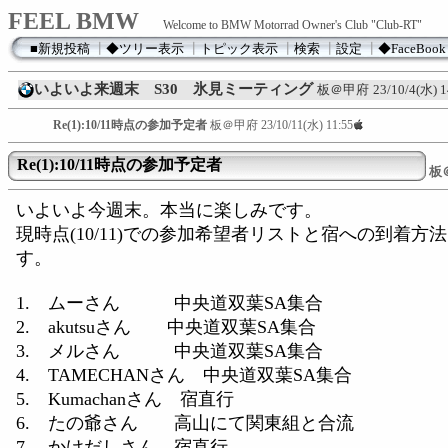
FEEL BMW
Welcome to BMW Motorrad Owner's Club "Club-RT"
■新規投稿
┃
◆ツリー表示
┃
トピック表示
┃
検索
┃
設定
┃
◆FaceBook
いよいよ来週末 S30 氷見ミーティング
板＠甲府
23/10/4(水) 1
Re(1):10/11時点の参加予定者
板＠甲府
23/10/11(水) 11:55
Re(1):10/11時点の参加予定者
板
いよいよ今週末。本当に楽しみです。
現時点(10/11)での参加希望者リストと宿への到着方
す。
1. ムーさん 中央道双葉SA集合
2. akutsuさん 中央道双葉SA集合
3. メルさん 中央道双葉SA集合
4. TAMECHANさん 中央道双葉SA集合
5. Kumachanさん 宿直行
6. たの爺さん 高山にて関東組と合流
7. かけだしさん 宿直行