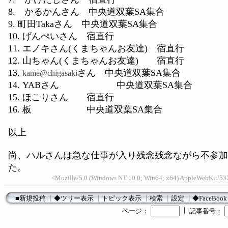
8. かるかんさん 中央道双葉SA集合
9. 町田Takaさん 中央道双葉SA集合
10. げんぺいさん 宿直行
11. エノキさん(くまちゃんお友達) 宿直行
12. 山ちゃん(くまちゃんお友達) 宿直行
13.
さん 中央道双葉SA集合
kame@chigasaki
14. YABさん 中央道双葉SA集合
15. ほこりさん 宿直行
16. 板 中央道双葉SA集合
以上
尚、ハルさんは急な仕事が入り残念残念ながら不参加
た。
<Mozilla/5.0 (Windows NT 10.0; Win64; x64) AppleWebKit/537
■新規投稿
┃
◆ツリー表示
┃
トピック表示
┃
検索
┃
設定
┃
◆FaceBook
┃
ページ：
記事番号：