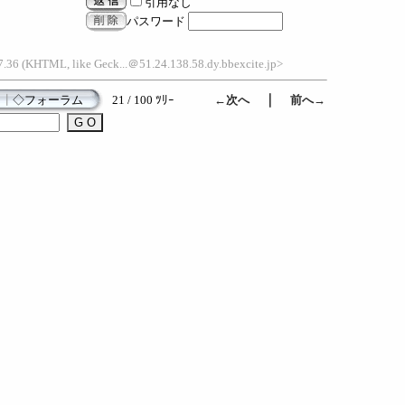
引用なし
パスワード
.36 (KHTML, like Geck...＠51.24.138.58.dy.bbexcite.jp>
｜
┃
◇フォーラム
21 / 100 ﾂﾘｰ
←次へ
前へ→