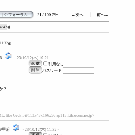
｜
┃
◇フォーラム
21 / 100 ﾂﾘｰ
←次へ
前へ→
4:42
11:32
B
- 23/10/12(木) 10:21 -
引用なし
パスワード
か？
L, like Geck...＠113x43x166x56.ap113.ftth.ucom.ne.jp>
＠甲府
- 23/10/12(木) 11:32 -