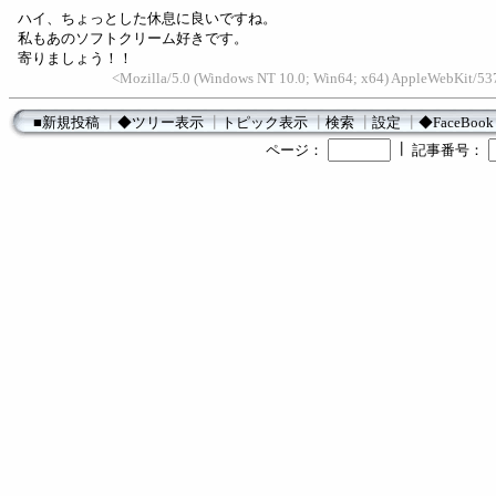
ハイ、ちょっとした休息に良いですね。
私もあのソフトクリーム好きです。
寄りましょう！！
<Mozilla/5.0 (Windows NT 10.0; Win64; x64) AppleWebKit/537
■新規投稿
┃
◆ツリー表示
┃
トピック表示
┃
検索
┃
設定
┃
◆FaceBook
┃
ページ：
記事番号：