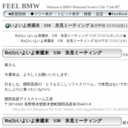
FEEL BMW
Welcome to BMW Motorrad Owner's Club "Club-RT"
■新規投稿
┃
◆ツリー表示
┃
トピック表示
┃
検索
┃
設定
┃
◆FaceBook
いよいよ来週末 S30 氷見ミーティング
板＠甲府
23/10/4(水) 1
Re(1):いよいよ来週末 S30 氷見ミーティング
YAB
23/10/12(木) 10:21
Re(2):いよいよ来週末 S30 氷見ミーティング
板＠甲府
23/10/12(木) 
Re(1):いよいよ来週末 S30 氷見ミーティング
YA
板さん
今週末は、よろしくお願いいたします。
行きしな、開田高原の「とうもろこしソフトクリーム」で休憩はないです
久しぶりに食べたいな(^o^)
開田高原アイスクリーム工房
〒397-0301 長野県木曽郡木曽町開田高原末川4411-9
<Mozilla/5.0 (Windows NT 10.0; Win64; x64) AppleWebKit/537.36 (KHTM
Re(2):いよいよ来週末 S30 氷見ミーティング
板