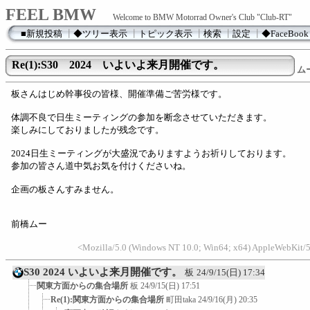
FEEL BMW
Welcome to BMW Motorrad Owner's Club "Club-RT"
■新規投稿
┃
◆ツリー表示
┃
トピック表示
┃
検索
┃
設定
┃
◆FaceBook
Re(1):S30 2024 いよいよ来月開催です。
ム
板さんはじめ幹事役の皆様、開催準備ご苦労様です。
体調不良で日生ミーティングの参加を断念させていただきます。
楽しみにしておりましたが残念です。
2024日生ミーティングが大盛況でありますようお祈りしております。
参加の皆さん道中気お気を付けくださいね。
企画の板さんすみません。
前橋ムー
<Mozilla/5.0 (Windows NT 10.0; Win64; x64) AppleWebKit/
S30 2024 いよいよ来月開催です。
板
24/9/15(日) 17:34
関東方面からの集合場所
板
24/9/15(日) 17:51
Re(1):関東方面からの集合場所
町田taka
24/9/16(月) 20:35