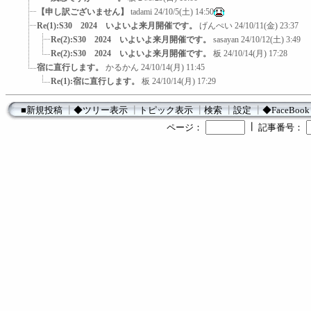
【申し訳ございません】
tadami
24/10/5(土) 14:50
Re(1):S30 2024 いよいよ来月開催です。
げんぺい
24/10/11(金) 23:37
Re(2):S30 2024 いよいよ来月開催です。
sasayan
24/10/12(土) 3:49
Re(2):S30 2024 いよいよ来月開催です。
板
24/10/14(月) 17:28
宿に直行します。
かるかん
24/10/14(月) 11:45
Re(1):宿に直行します。
板
24/10/14(月) 17:29
■新規投稿
┃
◆ツリー表示
┃
トピック表示
┃
検索
┃
設定
┃
◆FaceBook
┃
ページ：
記事番号：