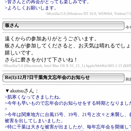
>皆さんとの再会がとっても楽しみです。
>よろしくお願いします。
<Mozilla/5.0 (Windows NT 10.0; WOW64; Trident/7.0
板さん
今
遠くからの参加ありがとうございます。
板さんが参加してくださると、お天気は晴れるでしょ
嬉しいです。
さらに磨きをかけて下さいね！
<Mozilla/5.0 (Macintosh; Intel Mac OS X 10_15_1) AppleWebKit/605.1.15 (K
Re(1):12月7日千葉角文忘年会のお知らせ
和
▼akutsuさん：
>肌寒くなってきましたね。
>今年も早いもので忘年会のお知らせをする時期となりまし
>
>今年は関東地方に台風15号、19号、21号と次々と来襲し
被害を出してしまいました。
>特に千葉は大きな被害が出ましたが、毎年忘年会を開催し