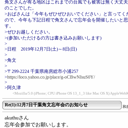
角文さんが有る地区はこれまでの台風でも被害は無く大丈夫
のことでした。
>おばさんは「今年もぜひぜひおいでください」と言ってく
ので、今年も下記日程で角文さんで忘年会を開催したいと思
す。
>ぜひお越しください。
>(参加いただけるの方は書き込みお願いします)
>
>日程 2019年12月7日(土)～8日(日)
>
>角文
>
>〒299-2224 千葉県南房総市小浦257
>
https://loco.yahoo.co.jp/place/g-oCBwNIsuS0Y/
>
>阿久津
<Mozilla/5.0 (iPhone; CPU iPhone OS 13_1_3 like Mac OS X) AppleWebK
Re(1):12月7日千葉角文忘年会のお知らせ
和
akuthuさん
忘年会参加でお願いします。