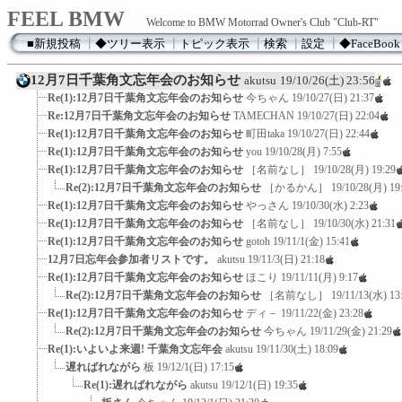
FEEL BMW
Welcome to BMW Motorrad Owner's Club "Club-RT"
■新規投稿
┃
◆ツリー表示
┃
トピック表示
┃
検索
┃
設定
┃
◆FaceBook
12月7日千葉角文忘年会のお知らせ
akutsu
19/10/26(土) 23:56
Re(1):12月7日千葉角文忘年会のお知らせ
今ちゃん
19/10/27(日) 21:37
Re:12月7日千葉角文忘年会のお知らせ
TAMECHAN
19/10/27(日) 22:04
Re(1):12月7日千葉角文忘年会のお知らせ
町田taka
19/10/27(日) 22:44
Re(1):12月7日千葉角文忘年会のお知らせ
you
19/10/28(月) 7:55
Re(1):12月7日千葉角文忘年会のお知らせ
［名前なし］
19/10/28(月) 19:29
Re(2):12月7日千葉角文忘年会のお知らせ
［かるかん］
19/10/28(月) 19
Re(1):12月7日千葉角文忘年会のお知らせ
やっさん
19/10/30(水) 2:23
Re(1):12月7日千葉角文忘年会のお知らせ
［名前なし］
19/10/30(水) 21:31
Re(1):12月7日千葉角文忘年会のお知らせ
gotoh
19/11/1(金) 15:41
12月7日忘年会参加者リストです。
akutsu
19/11/3(日) 21:18
Re(1):12月7日千葉角文忘年会のお知らせ
ほこり
19/11/11(月) 9:17
Re(2):12月7日千葉角文忘年会のお知らせ
［名前なし］
19/11/13(水) 13
Re(1):12月7日千葉角文忘年会のお知らせ
ディ－
19/11/22(金) 23:28
Re(2):12月7日千葉角文忘年会のお知らせ
今ちゃん
19/11/29(金) 21:29
Re(1):いよいよ来週! 千葉角文忘年会
akutsu
19/11/30(土) 18:09
遅ればれながら
板
19/12/1(日) 17:15
Re(1):遅ればれながら
akutsu
19/12/1(日) 19:35