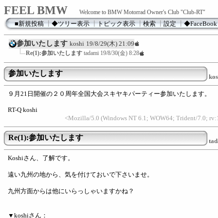
FEEL BMW
Welcome to BMW Motorrad Owner's Club "Club-RT"
■新規投稿
┃
◆ツリー表示
┃
トピック表示
┃
検索
┃
設定
┃
◆FaceBook
参加いたします
koshi
19/8/29(木) 21:09
Re(1):参加いたします
tadami
19/8/30(金) 8:28
参加いたします
kos
９月21日開催の２０周年全国大会スキヤキパーティー参加いたします。
RT-Q koshi
<Mozilla/5.0 (Windows NT 6.1; WOW64; Trident/7.0; rv
Re(1):参加いたします
ta
Koshiさん、了解です。
遠い九州の地から、気を付けておいで下さいませ。
九州方面からは他にいらっしゃいますかね？
▼koshiさん：