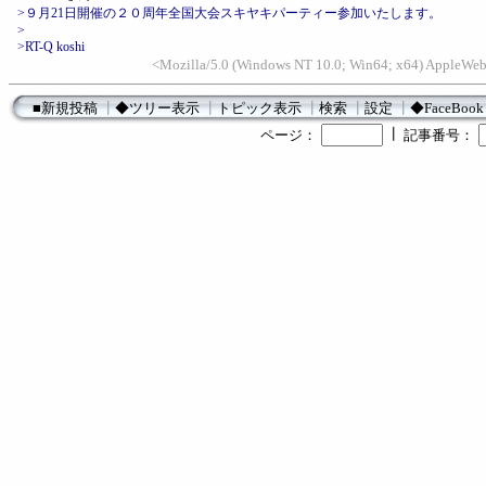
>９月21日開催の２０周年全国大会スキヤキパーティー参加いたします。
>
>RT-Q koshi
<Mozilla/5.0 (Windows NT 10.0; Win64; x64) AppleWebK
■新規投稿
┃
◆ツリー表示
┃
トピック表示
┃
検索
┃
設定
┃
◆FaceBook
┃
ページ：
記事番号：