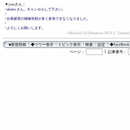
▼youさん：
>akutsu さん。キャンセルして下さい。
>
>台風被害の補修依頼が多く参加できなくなりました。
>
>よろしくお願いします。
<Mozilla/5.0 (Windows NT 6.1; Trident/
■新規投稿
┃
◆ツリー表示
┃
トピック表示
┃
検索
┃
設定
┃
◆FaceBook
┃
ページ：
記事番号：