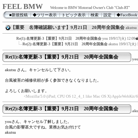
FEEL BMW
Welcome to BMW Motorrad Owner's Club "Club-RT"
■新規投稿
┃
◆ツリー表示
┃
トピック表示
┃
検索
┃
設定
┃
◆FaceBook
【重要 名簿確認願います】9月21日 20周年全国集会
akutsu
Re(1):名簿更新-3【重要】9月21日 20周年全国集会
you
19/9/17(火) 12:09
Re(2):名簿更新-3【重要】9月21日 20周年全国集会
akutsu
19/9/17(火) 
Re(1):名簿更新-3【重要】9月21日 20周年全国集会
yo
akutsu さん。キャンセルして下さい。
台風被害の補修依頼が多く参加できなくなりました。
よろしくお願いします。
<Mozilla/5.0 (iPad; CPU OS 12_4_1 like Mac OS X) AppleWebKit/
Re(2):名簿更新-3【重要】9月21日 20周年全国集会
aku
youさん、キャンセル了解しました。
台風の影響甚大ですね。業務お気お付けて
akutsu