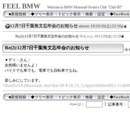
FEEL BMW
Welcome to BMW Motorrad Owner's Club "Club-RT"
■新規投稿
┃
◆ツリー表示
┃
トピック表示
┃
検索
┃
設定
┃
◆FaceBook
12月7日千葉角文忘年会のお知らせ
akutsu
19/10/26(土) 23:56
Re(2):12月7日千葉角文忘年会のお知らせ
今ちゃん
19/11/29(金) 21:29
Re(2):12月7日千葉角文忘年会のお知らせ
今
▼ディ－さん：
全然構いませんよ！
バイクでも車でも、電車でも自転車でもね。
楽しみにしています。
<Mozilla/5.0 (Macintosh; Intel Mac OS X 10_15_1) AppleWebKit/605.1.15 (K
■新規投稿
┃
◆ツリー表示
┃
トピック表示
┃
検索
┃
設定
┃
◆FaceBook
┃
ページ：
記事番号：