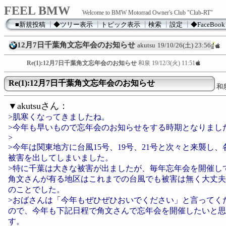
FEEL BMW
Welcome to BMW Motorrad Owner's Club "Club-RT"
■新規投稿
┃
◆ツリー表示
┃
トピック表示
┃
検索
┃
設定
┃
◆FaceBook
12月7日千葉角文忘年会のお知らせ
akutsu
19/10/26(土) 23:56
Re(1):12月7日千葉角文忘年会のお知らせ
和泉
19/12/3(火) 11:51
Re(1):12月7日千葉角文忘年会のお知らせ
和
▼akutsuさん：
>肌寒くなってきましたね。
>今年も早いもので忘年会のお知らせをする時期となりまし
>
>今年は関東地方に台風15号、19号、21号と次々と来襲し
被害を出してしまいました。
>特に千葉は大きな被害が出ましたが、毎年忘年会を開催し
角文さんが有る地区はこれまでの台風でも被害は無く大丈夫
のことでした。
>おばさんは「今年もぜひぜひおいでください」と言ってく
ので、今年も下記日程で角文さんで忘年会を開催したいと思
す。