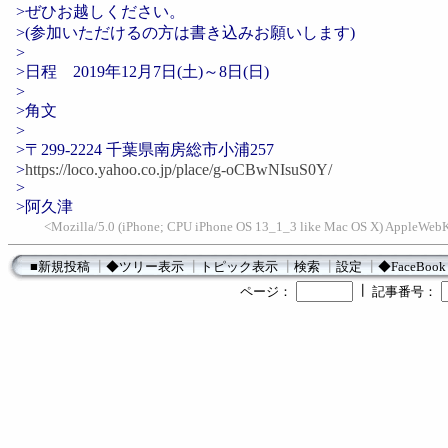
>ぜひお越しください。
>(参加いただけるの方は書き込みお願いします)
>
>日程 2019年12月7日(土)～8日(日)
>
>角文
>
>〒299-2224 千葉県南房総市小浦257
>
https://loco.yahoo.co.jp/place/g-oCBwNIsuS0Y/
>
>阿久津
<Mozilla/5.0 (iPhone; CPU iPhone OS 13_1_3 like Mac OS X) AppleWebK
■新規投稿
┃
◆ツリー表示
┃
トピック表示
┃
検索
┃
設定
┃
◆FaceBook
┃
ページ：
記事番号：