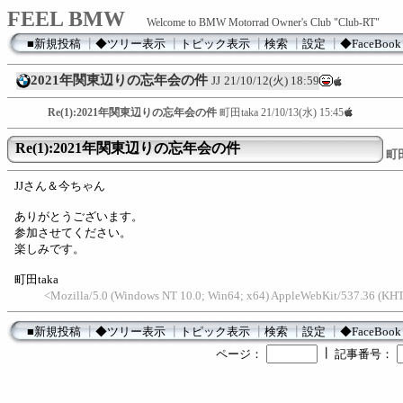
FEEL BMW
Welcome to BMW Motorrad Owner's Club "Club-RT"
■新規投稿
┃
◆ツリー表示
┃
トピック表示
┃
検索
┃
設定
┃
◆FaceBook
2021年関東辺りの忘年会の件
JJ
21/10/12(火) 18:59
Re(1):2021年関東辺りの忘年会の件
町田taka
21/10/13(水) 15:45
Re(1):2021年関東辺りの忘年会の件
町田
JJさん＆今ちゃん
ありがとうございます。
参加させてください。
楽しみです。
町田taka
<Mozilla/5.0 (Windows NT 10.0; Win64; x64) AppleWebKit/537.36 (KHTM
■新規投稿
┃
◆ツリー表示
┃
トピック表示
┃
検索
┃
設定
┃
◆FaceBook
┃
ページ：
記事番号：