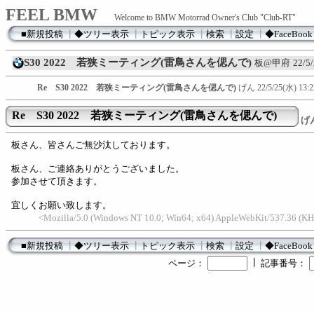
FEEL BMW
Welcome to BMW Motorrad Owner's Club "Club-RT"
■新規投稿
┃
◆ツリー表示
┃
トピック表示
┃
検索
┃
設定
┃
◆FaceBook
S30 2022 若狭ミーティング(雷鳥さんを偲んで)
板@甲府
22/5
Re S30 2022 若狭ミーティング(雷鳥さんを偲んで)
げん
22/5/25(水) 13:2
Re S30 2022 若狭ミーティング(雷鳥さんを偲んで)
げ
板さん、皆さんご無沙汰しております。
板さん、ご連絡ありがとうございました。
参加させて頂きます。
宜しくお願い致します。
<Mozilla/5.0 (Windows NT 10.0; Win64; x64) AppleWebKit/537.36 (KH
■新規投稿
┃
◆ツリー表示
┃
トピック表示
┃
検索
┃
設定
┃
◆FaceBook
┃
ページ：
記事番号：