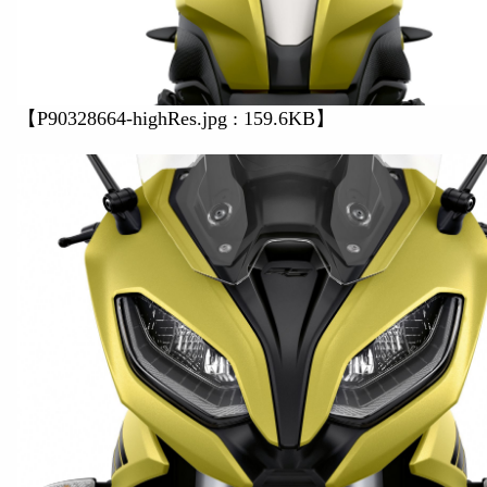
【P90328664-highRes.jpg : 159.6KB】