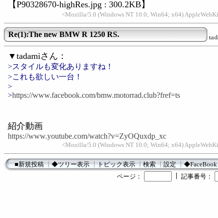
【P90328670-highRes.jpg : 300.2KB】
<Mozilla/5.0 (Windows NT 10.0; Win64; x64) AppleWebKit
Re(1):The new BMW R 1250 RS.
ta
▼tadamiさん：
>スタイルも変化ありますね！
>これも欲しい一台！
>
>
https://www.facebook.com/bmw.motorrad.club?fref=ts
紹介動画
https://www.youtube.com/watch?v=ZyOQuxdp_xc
<Mozilla/5.0 (Windows NT 10.0; Win64; x64) AppleWebKit
■新規投稿
┃
◆ツリー表示
┃
トピック表示
┃
検索
┃
設定
┃
◆FaceBook
┃
ページ：
記事番号：