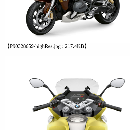
【P90328659-highRes.jpg : 217.4KB】