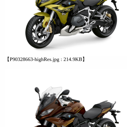
【P90328663-highRes.jpg : 214.9KB】