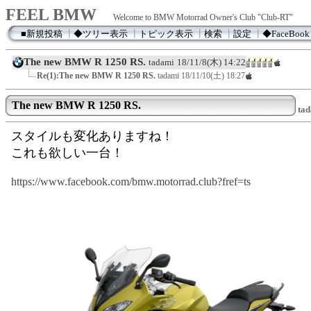
FEEL BMW
Welcome to BMW Motorrad Owner's Club "Club-RT"
■新規投稿
┃
◆ツリー表示
┃
トピック表示
┃
検索
┃
設定
┃
◆FaceBook
The new BMW R 1250 RS.
tadami
18/11/8(木) 14:22
Re(1):The new BMW R 1250 RS.
tadami
18/11/10(土) 18:27
The new BMW R 1250 RS.
ta
スタイルも変化ありますね！
これも欲しい一台！
https://www.facebook.com/bmw.motorrad.club?fref=ts