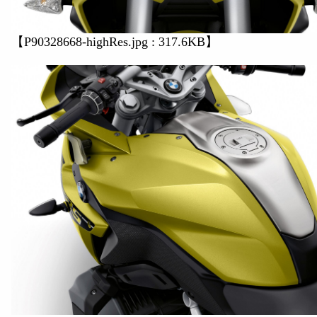
【P90328668-highRes.jpg : 317.6KB】