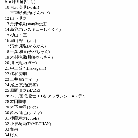
9.五味 明(ほこり)
10.合志 英典(koshi)
11.三重野 健治(げんぺい)
12.山下 典之
13.舟津修亮(sfan@松江)
14.新谷進(レスキューしんくん)
15.杉山 幸三
16.星山 裕二(you)
17.清水 康弘(かるかん)
18.千葉 和喜(チバちゃん)
19.木村準康(川崎やっさん)
20.川上賀央(ガー)
21.中上 達也(nakagami)
22.槌谷 秀明
23.土井 敏(ディー)
24.尾上 恵治(恵峯)
25.風間 貴之(HAZE)
26.27.北薗 佐登士＋1名(アフランシ＋●～子?)
28.本田勝雄
29.木下 幸司(きの)
30.鈴木 達也(タツヤ)
31.後藤寿之(gotoh)
32.小泉為喜(TAMECHAN)
33.和泉
34.げん