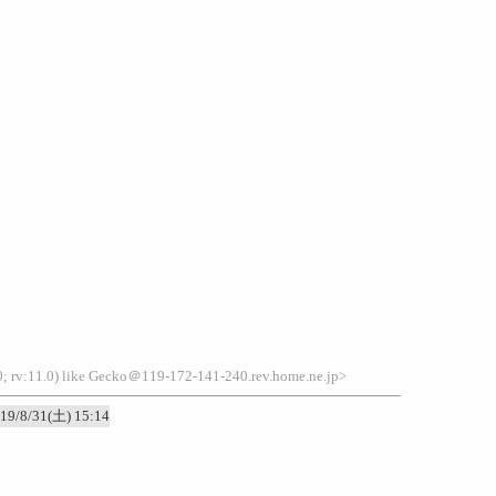
; rv:11.0) like Gecko＠119-172-141-240.rev.home.ne.jp>
19/8/31(土) 15:14