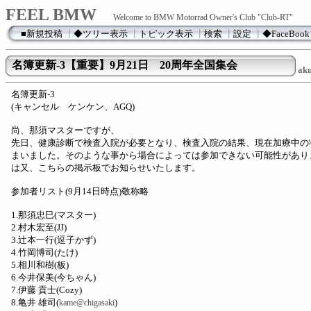
FEEL BMW
Welcome to BMW Motorrad Owner's Club "Club-RT"
■新規投稿
┃
◆ツリー表示
┃
トピック表示
┃
検索
┃
設定
┃
◆FaceBook
名簿更新-3【重要】9月21日 20周年全国集会
aku
名簿更新-3
(キャンセル ケンケン、AGQ)
尚、那須マスターですが、
先日、健康診断で検査入院が必要となり、検査入院の結果、現在加療中の
まいました。そのような事から場合によっては参加できない可能性があり
は又、こちらの掲示板でお知らせいたします。
参加者リスト(9月14日時点)敬称略
1.那須忠巳(マスター)
2.村木宏至(JJ)
3.辻本一行(逗子かず)
4.竹岡博司(たけ)
5.相川和樹(板)
6.今井保美(今ちゃん)
7.伊藤 貢士(Cozy)
8.亀井 雄司(
)
kame@chigasaki