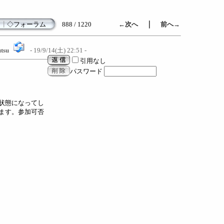
｜
┃
◇フォーラム
888 / 1220
←次へ
前へ→
tsu
- 19/9/14(土) 22:51 -
引用なし
パスワード
状態になってし
ます。参加可否