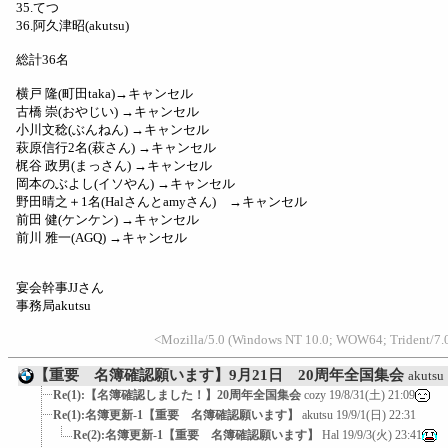
35.てつ
36.阿久津昭(akutsu)
総計36名
横戸 隆(町田taka)→キャンセル
古橋 崇(おやじい) →キャンセル
小川文稔(ぶんねん) →キャンセル
萩原信行2名(萩さん) →キャンセル
梶谷 政男(まっさん) →キャンセル
岡本のぶよし(イソやん) →キャンセル
野田晴之＋1名(Halさんとamyさん) →キャンセル
前田 健(ケンケン) →キャンセル
前川 雅一(AGQ) →キャンセル
宴会幹事JJさん
事務局akutsu
<Mozilla/5.0 (Windows NT 10.0; WOW64; Trident/7.0
【重要 名簿確認願います】9月21日 20周年全国集会
akutsu
Re(1):【名簿確認しました！】20周年全国集会
cozy
19/8/31(土) 21:09
Re(1):名簿更新-1【重要 名簿確認願います】
akutsu
19/9/1(日) 22:31
Re(2):名簿更新-1【重要 名簿確認願います】
Hal
19/9/3(火) 23:41