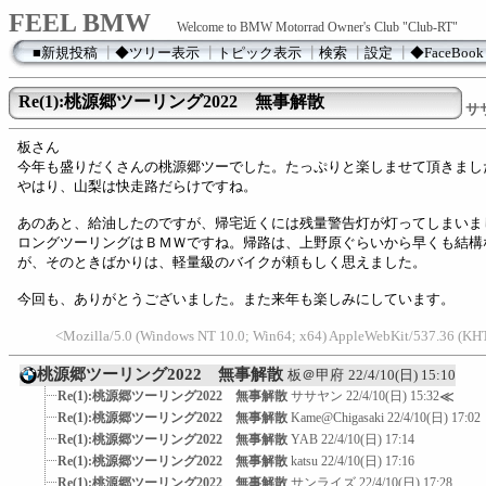
FEEL BMW
Welcome to BMW Motorrad Owner's Club "Club-RT"
■新規投稿
┃
◆ツリー表示
┃
トピック表示
┃
検索
┃
設定
┃
◆FaceBook
Re(1):桃源郷ツーリング2022 無事解散
サ
板さん
今年も盛りだくさんの桃源郷ツーでした。たっぷりと楽しませて頂きまし
やはり、山梨は快走路だらけですね。
あのあと、給油したのですが、帰宅近くには残量警告灯が灯ってしまいま
ロングツーリングはＢＭＷですね。帰路は、上野原ぐらいから早くも結構
が、そのときばかりは、軽量級のバイクが頼もしく思えました。
今回も、ありがとうございました。また来年も楽しみにしています。
<Mozilla/5.0 (Windows NT 10.0; Win64; x64) AppleWebKit/537.36 (K
桃源郷ツーリング2022 無事解散
板＠甲府
22/4/10(日) 15:10
Re(1):桃源郷ツーリング2022 無事解散
ササヤン
22/4/10(日) 15:32
≪
Re(1):桃源郷ツーリング2022 無事解散
Kame@Chigasaki
22/4/10(日) 17:02
Re(1):桃源郷ツーリング2022 無事解散
YAB
22/4/10(日) 17:14
Re(1):桃源郷ツーリング2022 無事解散
katsu
22/4/10(日) 17:16
Re(1):桃源郷ツーリング2022 無事解散
サンライズ
22/4/10(日) 17:28