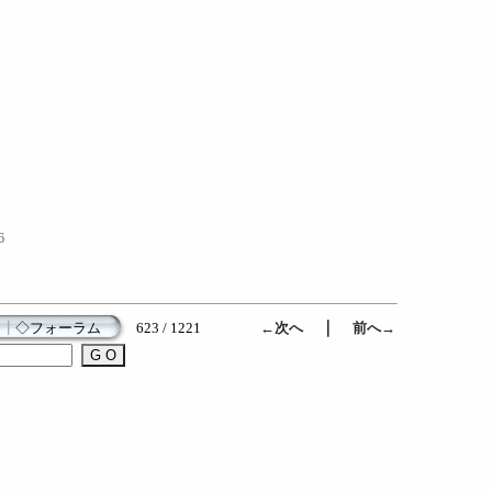
6
｜
┃
◇フォーラム
623 / 1221
←次へ
前へ→