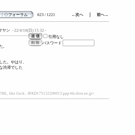
｜
┃
◇フォーラム
623 / 1221
←次へ
前へ→
サヤン
- 22/4/10(日) 15:32 -
引用なし
パスワード
た。
した。やはり、
な渋滞でした
HTML, like Geck...＠KD175132206013.ppp-bb.dion.ne.jp>