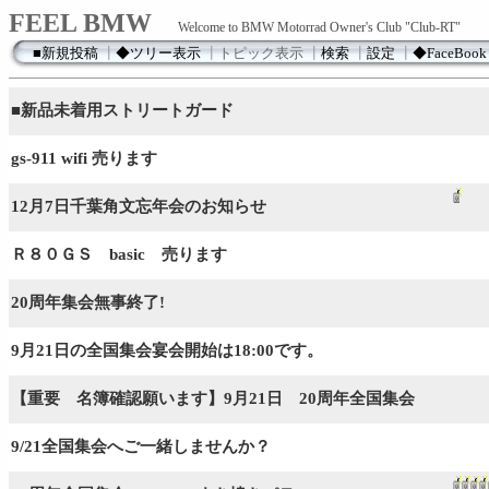
FEEL BMW
Welcome to BMW Motorrad Owner's Club "Club-RT"
■新規投稿
┃
◆ツリー表示
┃
トピック表示
┃
検索
┃
設定
┃
◆FaceBook
■新品未着用ストリートガード
gs-911 wifi 売ります
12月7日千葉角文忘年会のお知らせ
Ｒ８０ＧＳ basic 売ります
20周年集会無事終了!
9月21日の全国集会宴会開始は18:00です。
【重要 名簿確認願います】9月21日 20周年全国集会
9/21全国集会へご一緒しませんか？