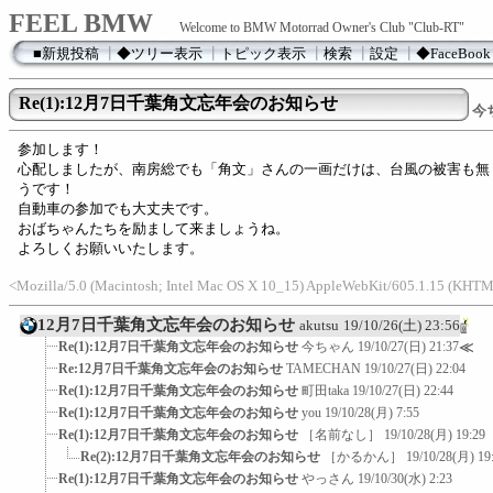
FEEL BMW
Welcome to BMW Motorrad Owner's Club "Club-RT"
■新規投稿
┃
◆ツリー表示
┃
トピック表示
┃
検索
┃
設定
┃
◆FaceBook
Re(1):12月7日千葉角文忘年会のお知らせ
今
参加します！
心配しましたが、南房総でも「角文」さんの一画だけは、台風の被害も無
うです！
自動車の参加でも大丈夫です。
おばちゃんたちを励まして来ましょうね。
よろしくお願いいたします。
<Mozilla/5.0 (Macintosh; Intel Mac OS X 10_15) AppleWebKit/605.1.15 (KHT
12月7日千葉角文忘年会のお知らせ
akutsu
19/10/26(土) 23:56
Re(1):12月7日千葉角文忘年会のお知らせ
今ちゃん
19/10/27(日) 21:37
≪
Re:12月7日千葉角文忘年会のお知らせ
TAMECHAN
19/10/27(日) 22:04
Re(1):12月7日千葉角文忘年会のお知らせ
町田taka
19/10/27(日) 22:44
Re(1):12月7日千葉角文忘年会のお知らせ
you
19/10/28(月) 7:55
Re(1):12月7日千葉角文忘年会のお知らせ
［名前なし］
19/10/28(月) 19:29
Re(2):12月7日千葉角文忘年会のお知らせ
［かるかん］
19/10/28(月) 19
Re(1):12月7日千葉角文忘年会のお知らせ
やっさん
19/10/30(水) 2:23