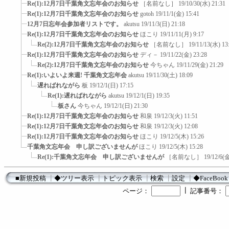
Re(1):12月7日千葉角文忘年会のお知らせ
［名前なし］
19/10/30(水) 21:31
Re(1):12月7日千葉角文忘年会のお知らせ
gotoh
19/11/1(金) 15:41
12月7日忘年会参加者リストです。
akutsu
19/11/3(日) 21:18
Re(1):12月7日千葉角文忘年会のお知らせ
ほこり
19/11/11(月) 9:17
Re(2):12月7日千葉角文忘年会のお知らせ
［名前なし］
19/11/13(水) 13
Re(1):12月7日千葉角文忘年会のお知らせ
ディ－
19/11/22(金) 23:28
Re(2):12月7日千葉角文忘年会のお知らせ
今ちゃん
19/11/29(金) 21:29
Re(1):いよいよ来週! 千葉角文忘年会
akutsu
19/11/30(土) 18:09
遅ればれながら
板
19/12/1(日) 17:15
Re(1):遅ればれながら
akutsu
19/12/1(日) 19:35
板さん
今ちゃん
19/12/1(日) 21:30
Re(1):12月7日千葉角文忘年会のお知らせ
和泉
19/12/3(火) 11:51
Re(1):12月7日千葉角文忘年会のお知らせ
和泉
19/12/3(火) 12:08
Re(1):12月7日千葉角文忘年会のお知らせ
ほこり
19/12/5(木) 15:26
千葉角文忘年会 申し訳ございませんが
ほこり
19/12/5(木) 15:28
Re(1):千葉角文忘年会 申し訳ございませんが
［名前なし］
19/12/6(金
■新規投稿
┃
◆ツリー表示
┃
トピック表示
┃
検索
┃
設定
┃
◆FaceBook
┃
ページ：
記事番号：