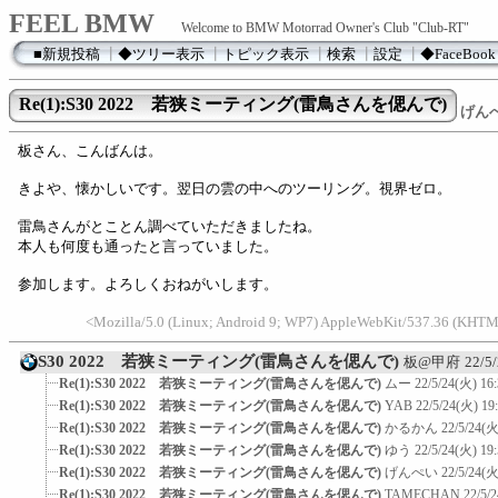
FEEL BMW
Welcome to BMW Motorrad Owner's Club "Club-RT"
■新規投稿
┃
◆ツリー表示
┃
トピック表示
┃
検索
┃
設定
┃
◆FaceBook
Re(1):S30 2022 若狭ミーティング(雷鳥さんを偲んで)
げん
板さん、こんばんは。
きよや、懐かしいです。翌日の雲の中へのツーリング。視界ゼロ。
雷鳥さんがとことん調べていただきましたね。
本人も何度も通ったと言っていました。
参加します。よろしくおねがいします。
<Mozilla/5.0 (Linux; Android 9; WP7) AppleWebKit/537.36 (KHTM
S30 2022 若狭ミーティング(雷鳥さんを偲んで)
板@甲府
22/5
Re(1):S30 2022 若狭ミーティング(雷鳥さんを偲んで)
ムー
22/5/24(火) 16
Re(1):S30 2022 若狭ミーティング(雷鳥さんを偲んで)
YAB
22/5/24(火) 19
Re(1):S30 2022 若狭ミーティング(雷鳥さんを偲んで)
かるかん
22/5/24(火
Re(1):S30 2022 若狭ミーティング(雷鳥さんを偲んで)
ゆう
22/5/24(火) 19
Re(1):S30 2022 若狭ミーティング(雷鳥さんを偲んで)
げんぺい
22/5/24(火
Re(1):S30 2022 若狭ミーティング(雷鳥さんを偲んで)
TAMECHAN
22/5/