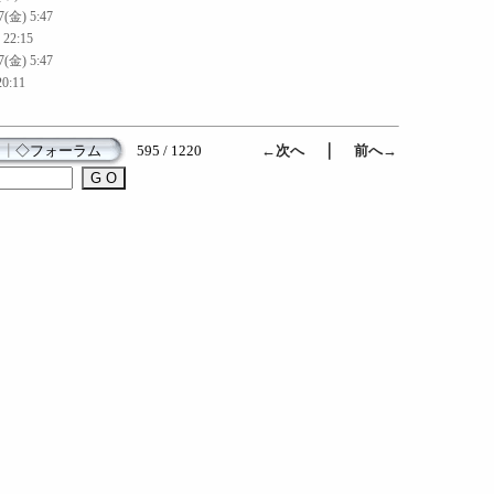
7(金) 5:47
 22:15
7(金) 5:47
20:11
｜
┃
◇フォーラム
595 / 1220
←次へ
前へ→