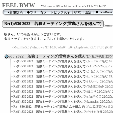
FEEL BMW
Welcome to BMW Motorrad Owner's Club "Club-RT"
■新規投稿
┃
◆ツリー表示
┃
トピック表示
┃
検索
┃
設定
┃
◆FaceBook
Re(1):S30 2022 若狭ミーティング(雷鳥さんを偲んで)
kuma
板さん、いつもありがとうございます。
参加させていただきます。よろしくお願いいたします。
<Mozilla/5.0 (Windows NT 10.0; Win64; x64) AppleWebKit/537.36 (KHTML
S30 2022 若狭ミーティング(雷鳥さんを偲んで)
板@甲府
22/5
Re(1):S30 2022 若狭ミーティング(雷鳥さんを偲んで)
ムー
22/5/24(火) 16
Re(1):S30 2022 若狭ミーティング(雷鳥さんを偲んで)
YAB
22/5/24(火) 19
Re(1):S30 2022 若狭ミーティング(雷鳥さんを偲んで)
かるかん
22/5/24(火
Re(1):S30 2022 若狭ミーティング(雷鳥さんを偲んで)
ゆう
22/5/24(火) 19
Re(1):S30 2022 若狭ミーティング(雷鳥さんを偲んで)
げんぺい
22/5/24(火
Re(1):S30 2022 若狭ミーティング(雷鳥さんを偲んで)
TAMECHAN
22/5/
Re(1):S30 2022 若狭ミーティング(雷鳥さんを偲んで)
ほこり
22/5/24(火) 
Re(1):S30 2022 若狭ミーティング(雷鳥さんを偲んで)
sfun@松江
22/5/25(
Re(1):S30 2022 若狭ミーティング(雷鳥さんを偲んで)
kumachan
22/5/25(水
Re S30 2022 若狭ミーティング(雷鳥さんを偲んで)
げん
22/5/25(水) 13:2
Re(1):S30 2022 若狭ミーティング(雷鳥さんを偲んで)
たけ＠京都
22/5/26