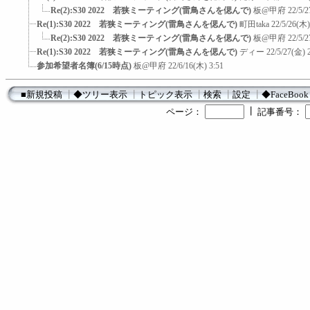
Re(2):S30 2022 若狭ミーティング(雷鳥さんを偲んで)
板@甲府
22/5/2
Re(1):S30 2022 若狭ミーティング(雷鳥さんを偲んで)
町田taka
22/5/26(木)
Re(2):S30 2022 若狭ミーティング(雷鳥さんを偲んで)
板@甲府
22/5/2
Re(1):S30 2022 若狭ミーティング(雷鳥さんを偲んで)
ディー
22/5/27(金) 
参加希望者名簿(6/15時点)
板@甲府
22/6/16(木) 3:51
■新規投稿
┃
◆ツリー表示
┃
トピック表示
┃
検索
┃
設定
┃
◆FaceBook
┃
ページ：
記事番号：