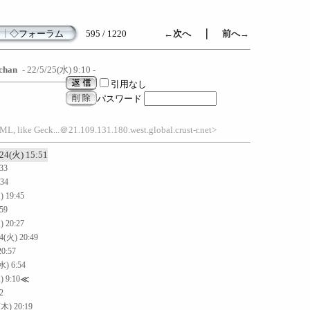
｜
┃
◇フォーラム
595 / 1220
←次へ
前へ→
chan
- 22/5/25(水) 9:10 -
引用なし
パスワード
, like Geck...＠21.109.131.180.west.global.crust-r.net>
/24(火) 15:51
:33
:34
) 19:45
:59
) 20:27
24(火) 20:49
20:57
水) 6:54
) 9:10
≪
2
(木) 20:19