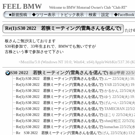
FEEL BMW
Welcome to BMW Motorrad Owner's Club "Club-RT"
■新規投稿
┃
◆ツリー表示
┃
トピック表示
┃
検索
┃
設定
┃
◆FaceBook
Re(1):S30 2022 若狭ミーティング(雷鳥さんを偲んで)
たけ
板さんご無沙汰しております
S30初参加で、33年生まれで、BMWでも無いですが
古株という事で参加させて下さい
<Mozilla/5.0 (Windows NT 10.0; Win64; x64) AppleWebKit/537.36 (K
S30 2022 若狭ミーティング(雷鳥さんを偲んで)
板@甲府
22/5
Re(1):S30 2022 若狭ミーティング(雷鳥さんを偲んで)
ムー
22/5/24(火) 16
Re(1):S30 2022 若狭ミーティング(雷鳥さんを偲んで)
YAB
22/5/24(火) 19
Re(1):S30 2022 若狭ミーティング(雷鳥さんを偲んで)
かるかん
22/5/24(火
Re(1):S30 2022 若狭ミーティング(雷鳥さんを偲んで)
ゆう
22/5/24(火) 19
Re(1):S30 2022 若狭ミーティング(雷鳥さんを偲んで)
げんぺい
22/5/24(火
Re(1):S30 2022 若狭ミーティング(雷鳥さんを偲んで)
TAMECHAN
22/5/
Re(1):S30 2022 若狭ミーティング(雷鳥さんを偲んで)
ほこり
22/5/24(火) 
Re(1):S30 2022 若狭ミーティング(雷鳥さんを偲んで)
sfun@松江
22/5/25(
Re(1):S30 2022 若狭ミーティング(雷鳥さんを偲んで)
kumachan
22/5/25(水
Re S30 2022 若狭ミーティング(雷鳥さんを偲んで)
げん
22/5/25(水) 13:2