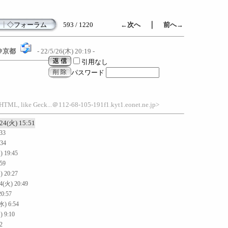
｜
┃
◇フォーラム
593 / 1220
←次へ
前へ→
＠京都
- 22/5/26(木) 20:19 -
引用なし
パスワード
HTML, like Geck...＠112-68-105-191f1.kyt1.eonet.ne.jp>
/24(火) 15:51
:33
:34
) 19:45
:59
) 20:27
24(火) 20:49
20:57
水) 6:54
) 9:10
2