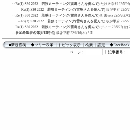
Re(1):S30 2022 若狭ミーティング(雷鳥さんを偲んで)
たけ＠京都
22/5/26
Re(2):S30 2022 若狭ミーティング(雷鳥さんを偲んで)
板@甲府
22/5/2
Re(1):S30 2022 若狭ミーティング(雷鳥さんを偲んで)
町田taka
22/5/26(木)
Re(2):S30 2022 若狭ミーティング(雷鳥さんを偲んで)
板@甲府
22/5/2
Re(1):S30 2022 若狭ミーティング(雷鳥さんを偲んで)
ディー
22/5/27(金) 
参加希望者名簿(6/15時点)
板@甲府
22/6/16(木) 3:51
■新規投稿
┃
◆ツリー表示
┃
トピック表示
┃
検索
┃
設定
┃
◆FaceBook
┃
ページ：
記事番号：