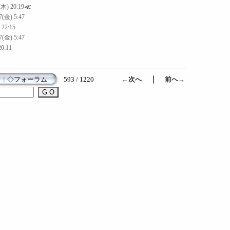
(木) 20:19
≪
7(金) 5:47
 22:15
7(金) 5:47
20:11
｜
┃
◇フォーラム
593 / 1220
←次へ
前へ→