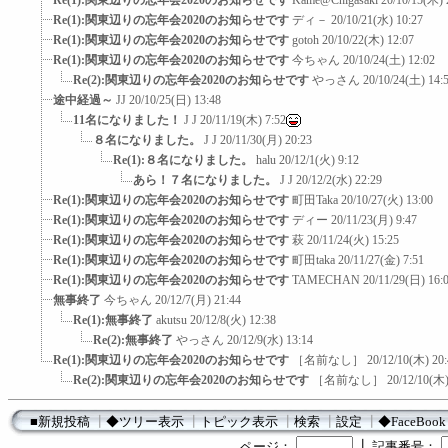
Re(1):関東辺りの忘年会2020のお知らせです
Kame@Chigasaki
20/10/15(木) 
Re(1):関東辺りの忘年会2020のお知らせです
ディ－
20/10/21(水) 10:27
Re(1):関東辺りの忘年会2020のお知らせです
gotoh
20/10/22(木) 12:07
Re(1):関東辺りの忘年会2020のお知らせです
今ちゃん
20/10/24(土) 12:02
Re(2):関東辺りの忘年会2020のお知らせです
やっさん
20/10/24(土) 14:
途中経過～
JJ
20/10/25(日) 13:48
11名になりました！
J J
20/11/19(木) 7:52
８名になりました。
J J
20/11/30(月) 20:23
Re(1):８名になりました。
halu
20/12/1(火) 9:12
あら！７名になりました。
J J
20/12/2(水) 22:29
Re(1):関東辺りの忘年会2020のお知らせです
町田Taka
20/10/27(火) 13:00
Re(1):関東辺りの忘年会2020のお知らせです
ディー
20/11/23(月) 9:47
Re(1):関東辺りの忘年会2020のお知らせです
萩
20/11/24(火) 15:25
Re(1):関東辺りの忘年会2020のお知らせです
町田taka
20/11/27(金) 7:51
Re(1):関東辺りの忘年会2020のお知らせです
TAMECHAN
20/11/29(日) 16:
無事終了
今ちゃん
20/12/7(月) 21:44
Re(1):無事終了
akutsu
20/12/8(火) 12:38
Re(2):無事終了
やっさん
20/12/9(水) 13:14
Re(1):関東辺りの忘年会2020のお知らせです
［名前なし］
20/12/10(木) 20
Re(2):関東辺りの忘年会2020のお知らせです
［名前なし］
20/12/10(木)
■新規投稿
┃
◆ツリー表示
┃
トピック表示
┃
検索
┃
設定
┃
◆FaceBook
┃
ページ：
記事番号：