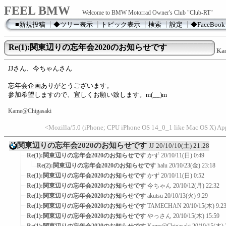
FEEL BMW
Welcome to BMW Motorrad Owner's Club "Club-RT"
■新規投稿
┃
◆ツリー表示
┃
トピック表示
┃
検索
┃
設定
┃
◆FaceBook
Re(1):関東辺りの忘年会2020のお知らせです
Ka
JJさん、今ちゃんさん
忘年会企画ありがとうございます。
参加希望しますので、宜しくお願い致します。m(__)m
Kame@Chigasaki
<Mozilla/5.0 (iPhone; CPU iPhone OS 14_0_1 like Mac OS X) Ap
関東辺りの忘年会2020のお知らせです
JJ
20/10/10(土) 21:28
Re(1):関東辺りの忘年会2020のお知らせです
かず
20/10/11(日) 0:49
Re(2):関東辺りの忘年会2020のお知らせです
halu
20/10/23(金) 23:18
Re(1):関東辺りの忘年会2020のお知らせです
かず
20/10/11(日) 0:52
Re(1):関東辺りの忘年会2020のお知らせです
今ちゃん
20/10/12(月) 22:32
Re(1):関東辺りの忘年会2020のお知らせです
akutsu
20/10/13(火) 9:29
Re(1):関東辺りの忘年会2020のお知らせです
TAMECHAN
20/10/15(木) 9:2
Re(1):関東辺りの忘年会2020のお知らせです
やっさん
20/10/15(木) 15:59