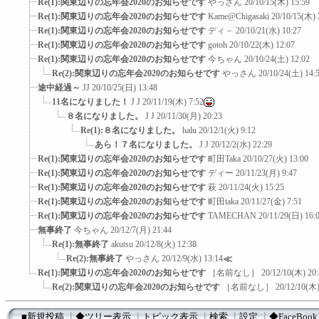
Re(1):関東辺りの忘年会2020のお知らせです
やっさん
20/10/15(木) 15:59
Re(1):関東辺りの忘年会2020のお知らせです
Kame@Chigasaki
20/10/15(木) 
Re(1):関東辺りの忘年会2020のお知らせです
ディ－
20/10/21(水) 10:27
Re(1):関東辺りの忘年会2020のお知らせです
gotoh
20/10/22(木) 12:07
Re(1):関東辺りの忘年会2020のお知らせです
今ちゃん
20/10/24(土) 12:02
Re(2):関東辺りの忘年会2020のお知らせです
やっさん
20/10/24(土) 14:
途中経過～
JJ
20/10/25(日) 13:48
11名になりました！
J J
20/11/19(木) 7:52
８名になりました。
J J
20/11/30(月) 20:23
Re(1):８名になりました。
halu
20/12/1(火) 9:12
あら！７名になりました。
J J
20/12/2(水) 22:29
Re(1):関東辺りの忘年会2020のお知らせです
町田Taka
20/10/27(火) 13:00
Re(1):関東辺りの忘年会2020のお知らせです
ディー
20/11/23(月) 9:47
Re(1):関東辺りの忘年会2020のお知らせです
萩
20/11/24(火) 15:25
Re(1):関東辺りの忘年会2020のお知らせです
町田taka
20/11/27(金) 7:51
Re(1):関東辺りの忘年会2020のお知らせです
TAMECHAN
20/11/29(日) 16:
無事終了
今ちゃん
20/12/7(月) 21:44
Re(1):無事終了
akutsu
20/12/8(火) 12:38
Re(2):無事終了
やっさん
20/12/9(水) 13:14
≪
Re(1):関東辺りの忘年会2020のお知らせです
［名前なし］
20/12/10(木) 20
Re(2):関東辺りの忘年会2020のお知らせです
［名前なし］
20/12/10(木)
■新規投稿
┃
◆ツリー表示
┃
トピック表示
┃
検索
┃
設定
┃
◆FaceBook