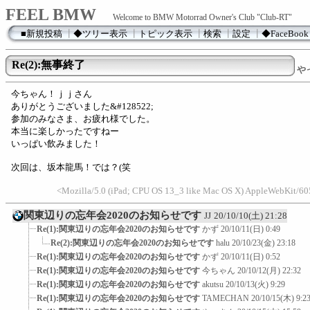
FEEL BMW
Welcome to BMW Motorrad Owner's Club "Club-RT"
■新規投稿
┃
◆ツリー表示
┃
トピック表示
┃
検索
┃
設定
┃
◆FaceBook
Re(2):無事終了
や
今ちゃん！ｊｊさん
ありがとうございました&#128522;
参加のみなさま、お疲れ様でした。
本当に楽しかったですねー
いっぱい飲みました！
次回は、坂本龍馬！では？(笑
<Mozilla/5.0 (iPad; CPU OS 13_3 like Mac OS X) AppleWebKit/60
関東辺りの忘年会2020のお知らせです
JJ
20/10/10(土) 21:28
Re(1):関東辺りの忘年会2020のお知らせです
かず
20/10/11(日) 0:49
Re(2):関東辺りの忘年会2020のお知らせです
halu
20/10/23(金) 23:18
Re(1):関東辺りの忘年会2020のお知らせです
かず
20/10/11(日) 0:52
Re(1):関東辺りの忘年会2020のお知らせです
今ちゃん
20/10/12(月) 22:32
Re(1):関東辺りの忘年会2020のお知らせです
akutsu
20/10/13(火) 9:29
Re(1):関東辺りの忘年会2020のお知らせです
TAMECHAN
20/10/15(木) 9:2